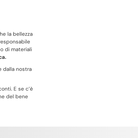
he la bellezza
responsabile
so di materiali
ca.
 dalla nostra
onti. E se c’è
he del bene