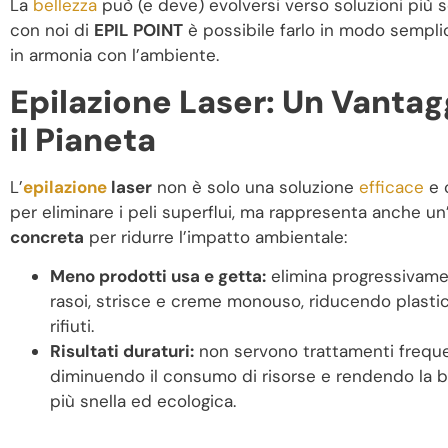
La
bellezza
può (e deve) evolversi verso soluzioni più so
con noi di
EPIL POINT
è possibile farlo in modo semplic
in armonia con l’ambiente.
Epilazione Laser: Un Vantag
il Pianeta
L’
epilazione
laser
non è solo una soluzione
efficace
e 
per eliminare i peli superflui, ma rappresenta anche un
concreta
per ridurre l’impatto ambientale:
Meno prodotti usa e getta:
elimina progressivamen
rasoi, strisce e creme monouso, riducendo plastic
rifiuti.
Risultati duraturi:
non servono trattamenti freque
diminuendo il consumo di risorse e rendendo la b
più snella ed ecologica.