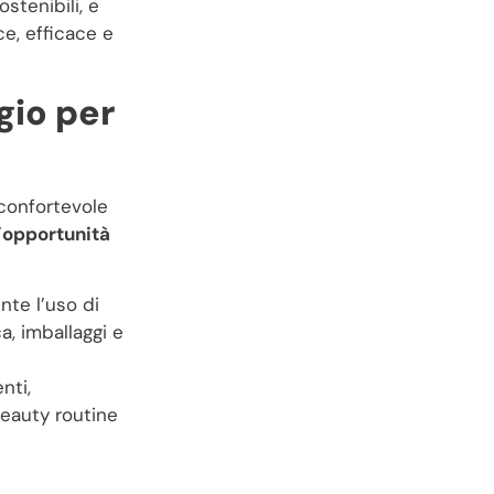
stenibili, e
e, efficace e
gio per
confortevole
’
opportunità
te l’uso di
a, imballaggi e
nti,
eauty routine