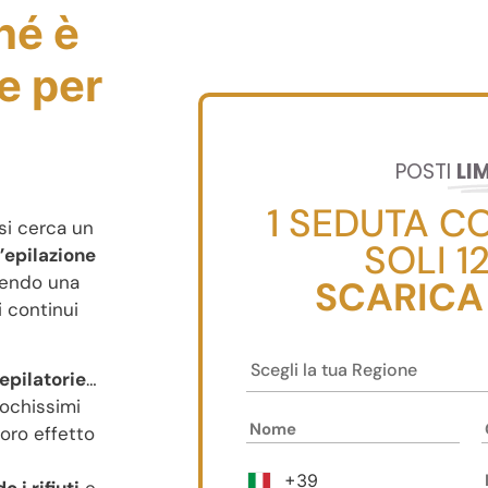
hé è
le per
POSTI
LI
1 SEDUTA C
si cerca un
SOLI 1
’epilazione
frendo una
SCARICA
i continui
depilatorie
…
pochissimi
loro effetto
+39