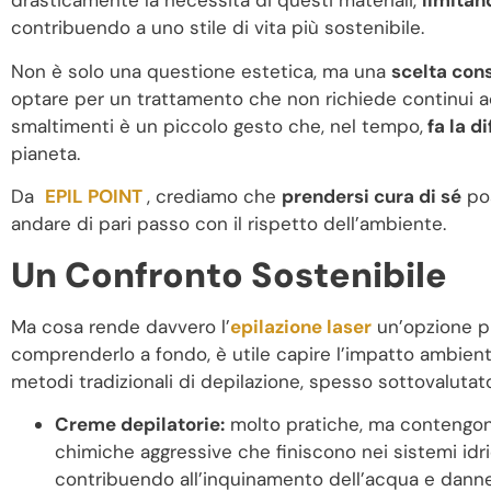
drasticamente la necessità di questi materiali,
limitand
contribuendo a uno stile di vita più sostenibile.
Non è solo una questione estetica, ma una
scelta con
optare per un trattamento che non richiede continui a
smaltimenti è un piccolo gesto che, nel tempo,
fa la d
pianeta.
Da
EPIL POINT
, crediamo che
prendersi cura di sé
po
andare di pari passo con il rispetto dell’ambiente.
Un Confronto Sostenibile
Ma cosa rende davvero l’
epilazione laser
un’opzione p
comprenderlo a fondo, è utile capire l’impatto ambient
metodi tradizionali di depilazione, spesso sottovalutat
Creme depilatorie:
molto pratiche, ma contengo
chimiche aggressive che finiscono nei sistemi idri
contribuendo all’inquinamento dell’acqua e dann