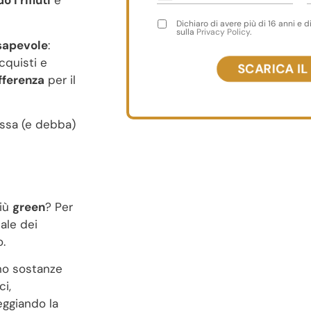
o i rifiuti
e
Dichiaro di avere più di 16 anni e d
sulla
Privacy Policy
.
sapevole
:
cquisti e
ifferenza
per il
ssa (e debba)
iù
green
? Per
ale dei
o.
no sostanze
ci,
eggiando la