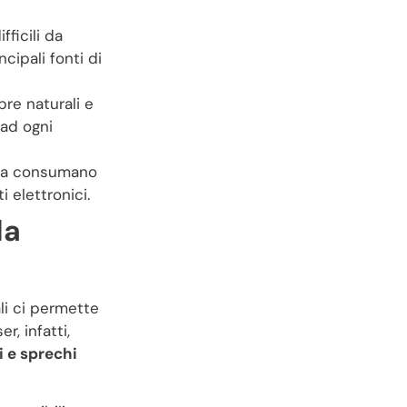
fficili da
ncipali fonti di
re naturali e
 ad ogni
 ma consumano
i elettronici.
la
li ci permette
r, infatti,
 e sprechi