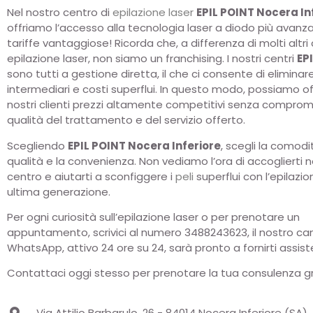
Nel nostro centro di
epilazione
laser
EPIL POINT Nocera In
offriamo l’accesso alla tecnologia laser a diodo più avanz
tariffe vantaggiose! Ricorda che, a differenza di molti altri 
epilazione laser, non siamo un franchising. I nostri centri
EP
sono tutti a gestione diretta, il che ci consente di eliminar
intermediari e costi superflui. In questo modo, possiamo off
nostri clienti prezzi altamente competitivi senza comprom
qualità del trattamento e del servizio offerto.
Scegliendo
EPIL POINT Nocera Inferiore
, scegli la comodit
qualità e la convenienza. Non vediamo l’ora di accoglierti n
centro e aiutarti a sconfiggere i
peli
superflui con l’epilazio
ultima generazione.
Per ogni curiosità sull’epilazione laser o per prenotare un
appuntamento, scrivici al numero
3488243623
, il nostro c
WhatsApp, attivo 24 ore su 24, sarà pronto a fornirti assist
Contattaci oggi stesso per prenotare la tua consulenza gr
Via Attilio Barbarulo, 26 - 84014 Nocera Inferiore (SA)