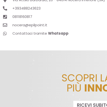
+393488243623
08118160817
nocera@epilpoint.it
Contattaci tramite
Whatsapp
SCOPRI 
PIÙ
INN
RICEVI SUBI