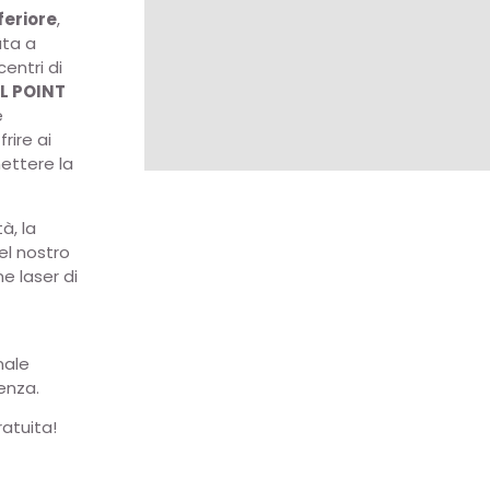
feriore
,
ata a
centri di
IL POINT
e
rire ai
ettere la
à, la
el nostro
ne laser di
anale
enza.
atuita!