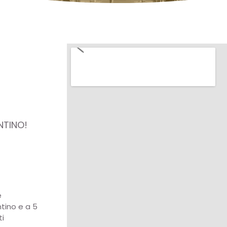
NTINO!
e
ntino e a 5
ti