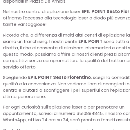
disponibili in Piazza De Amicis.
Nel nostro centro di
epilazione
laser
EPIL POINT Sesto Fio
offriamo l’accesso alla tecnologia laser a diodo più avanz
tariffe vantaggiose!
Ricorda che, a differenza di molti altri centri di epilazione l
siamo un franchising. I nostri centri
EPIL POINT
sono tutti a
diretta, il che ci consente di eliminare intermediari e costi su
questo modo, possiamo offrire ai nostri clienti prezzi alt
competitivi senza compromettere la qualità del trattame
servizio offerto.
Scegliendo
EPIL POINT Sesto Fiorentino
, scegli la comodit
qualità e la convenienza. Non vediamo l’ora di accoglierti n
centro e aiutarti a sconfiggere i
peli
superflui con l’epilazio
ultima generazione.
Per ogni curiosità sull’epilazione laser o per prenotare un
appuntamento, scrivici al numero 3510884845, il nostro ca
WhatsApp, attivo 24 ore su 24, sarà pronto a fornirti assist