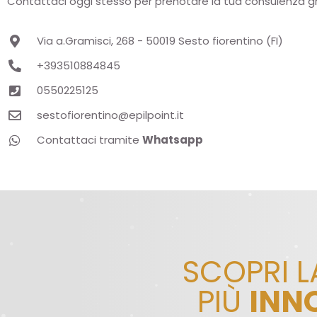
Contattaci oggi stesso per prenotare la tua consulenza gr
Via a.Gramisci, 268 - 50019 Sesto fiorentino (FI)
+393510884845
0550225125
sestofiorentino@epilpoint.it
Contattaci tramite
Whatsapp
SCOPRI 
PIÙ
INN