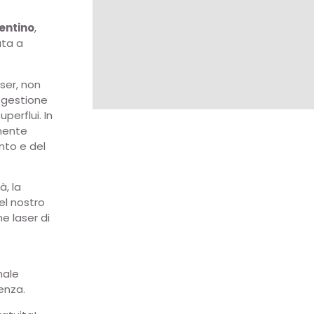
rentino
,
ata a
aser, non
 gestione
perflui. In
amente
nto e del
à, la
el nostro
ne laser di
nale
enza.