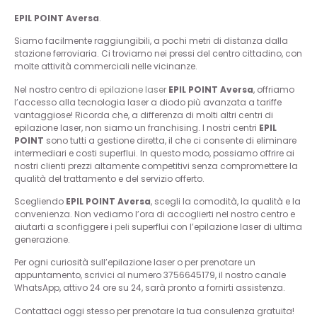
EPIL POINT Aversa
.
Siamo facilmente raggiungibili, a pochi metri di distanza dalla
stazione ferroviaria. Ci troviamo nei pressi del centro cittadino, con
molte attività commerciali nelle vicinanze.
Nel nostro centro di
epilazione
laser
EPIL POINT Aversa
, offriamo
l’accesso alla tecnologia laser a diodo più avanzata a tariffe
vantaggiose! Ricorda che, a differenza di molti altri centri di
epilazione laser, non siamo un franchising. I nostri centri
EPIL
POINT
sono tutti a gestione diretta, il che ci consente di eliminare
intermediari e costi superflui. In questo modo, possiamo offrire ai
nostri clienti prezzi altamente competitivi senza compromettere la
qualità del trattamento e del servizio offerto.
Scegliendo
EPIL POINT Aversa
, scegli la comodità, la qualità e la
convenienza. Non vediamo l’ora di accoglierti nel nostro centro e
aiutarti a sconfiggere i
peli
superflui con l’epilazione laser di ultima
generazione.
Per ogni curiosità sull’epilazione laser o per prenotare un
appuntamento, scrivici al numero
3756645179
, il nostro canale
WhatsApp, attivo 24 ore su 24, sarà pronto a fornirti assistenza.
Contattaci oggi stesso per prenotare la tua consulenza gratuita!