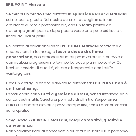
EPIL POINT Marsala.
Se cerchi un centro specializzato in
epilazione
laser
a Marsala
,
sei nel posto giusto. Nel nostro centro ti accogliamo in un
ambiente curato e professionale, con un team pronto ad
accompagnarti passo dopo passo verso una pelle più liscia e
libera dai
peli
superflui.
Nel centro di epilazione laser
EPIL POINT Marsala
mettiamo a
disposizione la tecnologia
laser a diodo di ultima
generazione
, con protocolli studiati per lavorare in sicurezza e
con risultati progressivi nel tempo. La cosa più importante? Qui
trovi un servizio di qualità, chiaro e trasparente, con tariffe
vantaggiose.
E c’è un dettaglio che fa davvero la differenza:
EPIL POINT non è
un franchising.
I nostri centri sono
tutti a gestione diretta
, senza intermediari e
senza costi inutili. Questo ci permette di offrirti un’esperienza
curata, standard elevati e prezzi competitivi, senza compromessi
sulla qualità.
Scegliendo
EPIL POINT Marsala
, scegli
comodità, qualità e
convenienza
.
Non vediamo l’ora di conoscerti e aiutarti a iniziare il tuo percorso