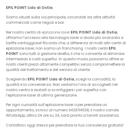
EPIL POINT Lido di Ostia
.
Siamo situati sulla via principale, circondati da altre attività
commerciali come negozi e bar.
Nel nostro centro di
epilazione
laser
EPIL POINT Lido di Ostia
,
offriamo l’accesso alla tecnologia laser a diodo più avanzata a
tariffe vantaggiose! Ricorda che, a differenza di molti altri centri di
epilazione laser, non siamo un franchising. I nostri centri
EPIL
POINT
sono tutti a gestione diretta, il che ci consente di eliminare
intermediari e costi superflui. In questo modo, possiamo offrire ai
nostri clienti prezzi altamente competitivi senza compromettere la
qualità del trattamento e del servizio al cliente.
Scegliendo
EPIL POINT Lido di Ostia
, scegli la comodità, la
qualità e la convenienza. Non vediamo l’ora di accoglierti nel
nostro centro e aiutarti a sconfiggere i
peli
superflui con
l’epilazione laser di ultima generazione.
Per ogni curiosità sull’epilazione laser o per prenotare un
appuntamento, scrivici al numero
3426114538
, il nostro canale
WhatsApp, attivo 24 ore su 24, sarà pronto a fornirti assistenza.
Contattaci oggi stesso per prenotare la tua consulenza gratuita!