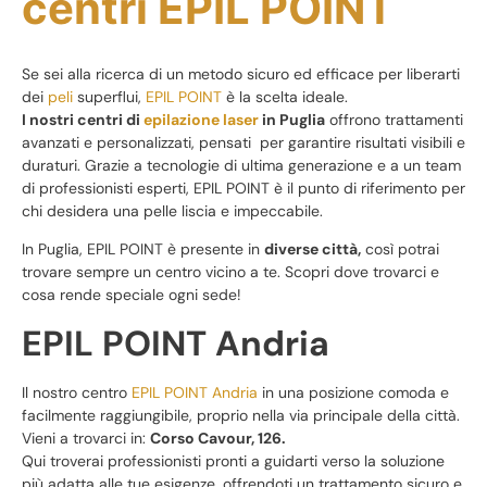
centri EPIL POINT
Se sei alla ricerca di un metodo sicuro ed efficace per liberarti
dei
peli
superflui,
EPIL POINT
è la scelta ideale.
I nostri centri di
epilazione laser
in Puglia
offrono trattamenti
avanzati e personalizzati, pensati per garantire risultati visibili e
duraturi. Grazie a tecnologie di ultima generazione e a un team
di professionisti esperti, EPIL POINT è il punto di riferimento per
chi desidera una pelle liscia e impeccabile.
In Puglia, EPIL POINT è presente in
diverse città,
così potrai
trovare sempre un centro vicino a te. Scopri dove trovarci e
cosa rende speciale ogni sede!
EPIL POINT Andria
Il nostro centro
EPIL POINT Andria
in una posizione comoda e
facilmente raggiungibile, proprio nella via principale della città.
Vieni a trovarci in:
Corso Cavour, 126.
Qui troverai professionisti pronti a guidarti verso la soluzione
più adatta alle tue esigenze, offrendoti un trattamento sicuro e